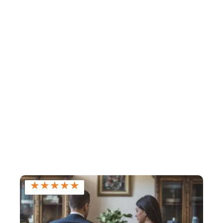
★
★
★
★
★