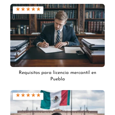
★
★
★
★
★
Requisitos para licencia mercantil en
Puebla
★
★
★
★
★