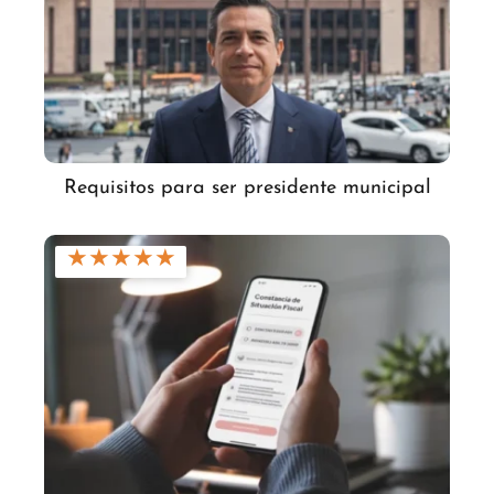
Requisitos para ser presidente municipal
★
★
★
★
★