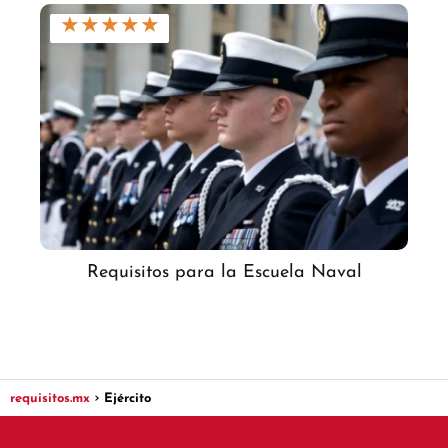
★
★
★
★
★
Requisitos para la Escuela Naval
requisitos.mx
Ejército