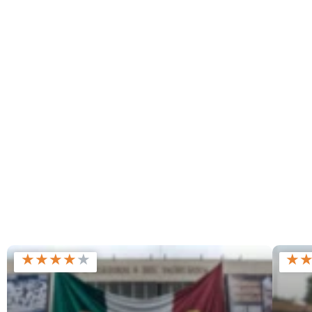
★
★
★
★
★
★