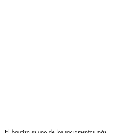
El bautizo es uno de los sacramentos más