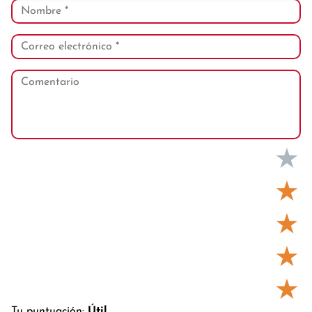
★
★
★
★
★
Tu puntuación:
Útil